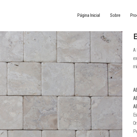
Página Inicial
Sobre
Pro
A 
ex
mi
A
A
A
E
O
P