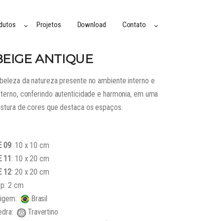
dutos
Projetos
Download
Contato
BEIGE ANTIQUE
beleza da natureza presente no ambiente interno e
terno, conferindo autenticidade e harmonia, em uma
stura de cores que destaca os espaços.
E 09
: 10 x 10 cm
E 11
: 10 x 20 cm
E 12
: 20 x 20 cm
sp: 2 cm
rigem:
Brasil
edra:
Travertino