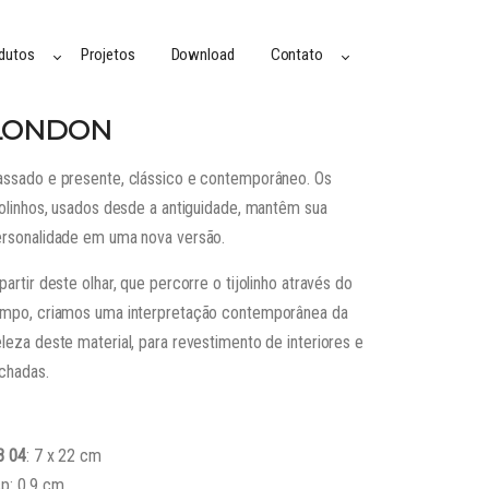
dutos
Projetos
Download
Contato
LONDON
ssado e presente, clássico e contemporâneo. Os
jolinhos, usados desde a antiguidade, mantêm sua
rsonalidade em uma nova versão.
partir deste olhar, que percorre o tijolinho através do
empo, criamos uma interpretação contemporânea da
leza deste material, para revestimento de interiores e
chadas.
B 04
: 7 x 22 cm
p: 0,9 cm