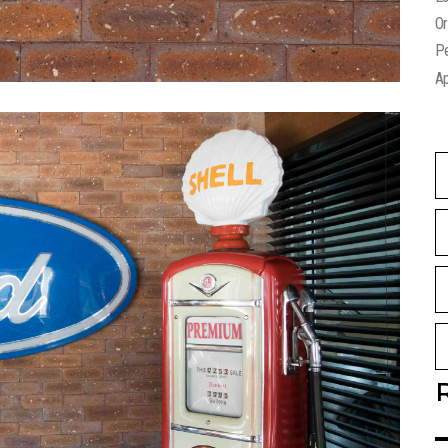
O
P
Ap
R