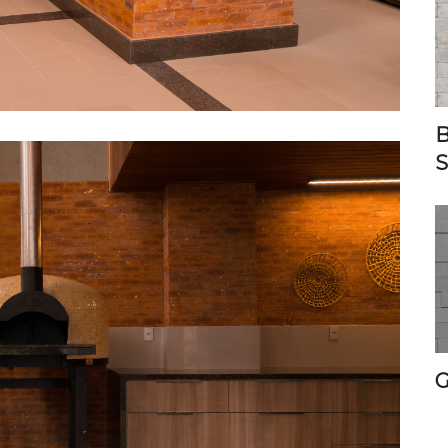
B
S
G