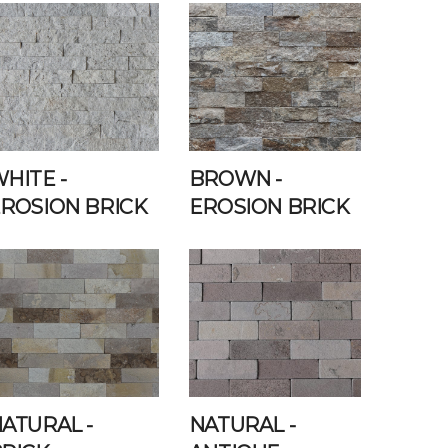
WHITE
-
BROWN
-
ROSION BRICK
EROSION BRICK
NATURAL
-
NATURAL
-