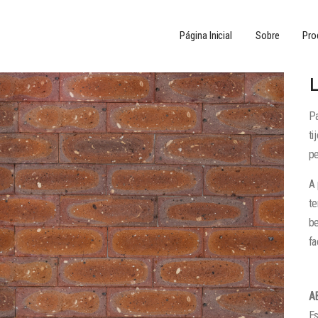
Página Inicial
Sobre
Pro
Pa
ti
pe
A 
t
be
fa
A
Es