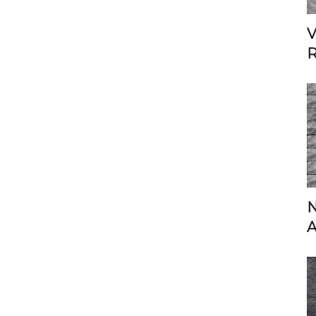
V
R
A