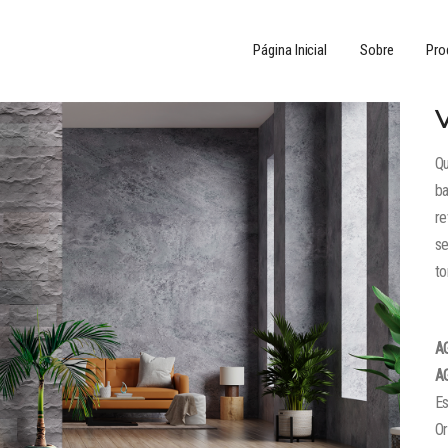
Página Inicial
Sobre
Pro
Qu
ba
re
se
to
A
A
Es
O