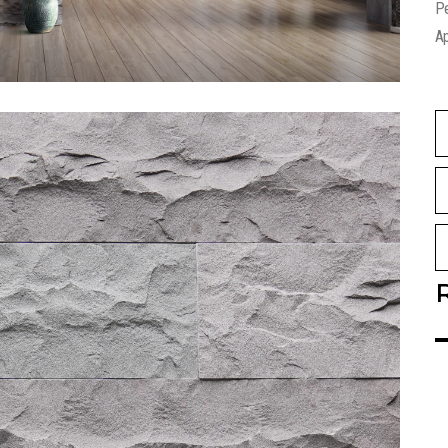
P
Ap
R