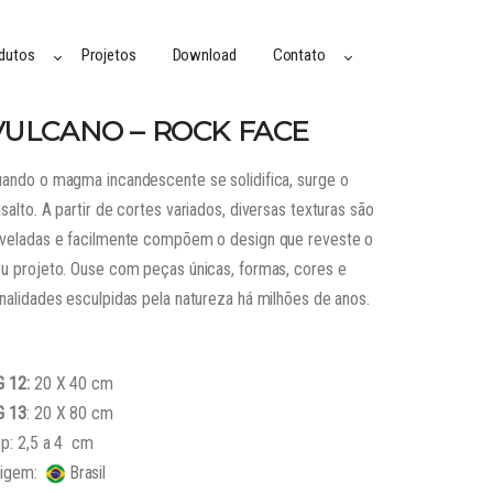
dutos
Projetos
Download
Contato
VULCANO – ROCK FACE
ando o magma incandescente se solidifica, surge o
salto. A partir de cortes variados, diversas texturas são
veladas e facilmente compõem o design que reveste o
u projeto. Ouse com peças únicas, formas, cores e
nalidades esculpidas pela natureza há milhões de anos.
G 12:
20 X 40 cm
G 13
: 20 X 80 cm
p: 2,5 a 4 cm
rigem:
Brasil